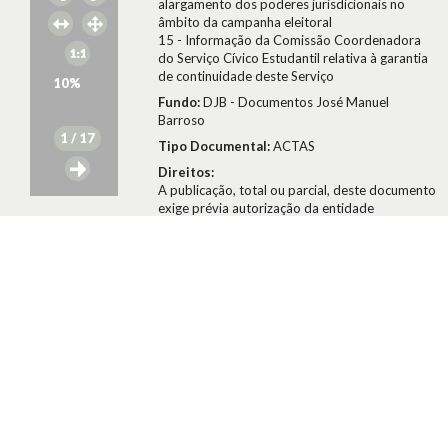
alargamento dos poderes jurisdicionais no
âmbito da campanha eleitoral
15 - Informação da Comissão Coordenadora
do Serviço Cívico Estudantil relativa à garantia
de continuidade deste Serviço
10
%
Fundo:
DJB - Documentos José Manuel
Barroso
1
/ 17
Tipo Documental:
ACTAS
Direitos:
A publicação, total ou parcial, deste documento
exige prévia autorização da entidade
detentora.
Conselho da Revolução/José Manuel Barroso
1976
Citar Documento