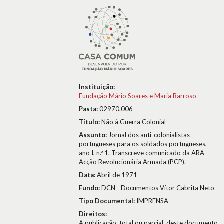
Instituição:
Fundação Mário Soares e Maria Barroso
Pasta:
02970.006
Título:
Não à Guerra Colonial
Assunto:
Jornal dos anti-colonialistas
portugueses para os soldados portugueses,
ano I, n.º 1. Transcreve comunicado da ARA -
Acção Revolucionária Armada (PCP).
Data:
Abril de 1971
Fundo:
DCN - Documentos Vítor Cabrita Neto
Tipo Documental:
IMPRENSA
Direitos:
A publicação, total ou parcial, deste documento