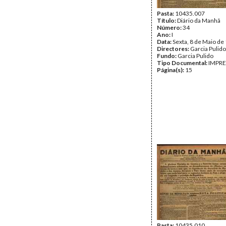
Pasta:
10435.007
Título:
Diário da Manhã
Número:
34
Ano:
I
Data:
Sexta, 8 de Maio de
Directores:
Garcia Pulido
Fundo:
Garcia Pulido
Tipo Documental:
IMPR
Página(s):
15
Pasta:
10435.010