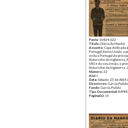
Pasta:
10434.022
Título:
Diário da Manhã
Assunto:
Capa dedicada à
Portugal-Reino Unido, a p
visita a Portugal do prínc
(futuro Rei de Inglaterra,
VIII) e do seu irmão, o prí
(futuro Rei de Inglaterra, 
Número:
22
Ano:
I
Data:
Sábado, 25 de Abril
Directores:
Garcia Pulido
Fundo:
Garcia Pulido
Tipo Documental:
IMPR
Página(s):
15