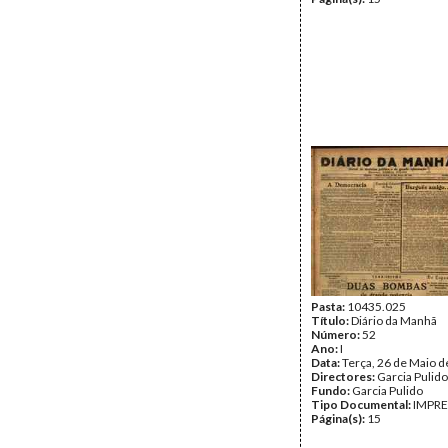
Pasta:
10435.025
Título:
Diário da Manhã
Número:
52
Ano:
I
Data:
Terça, 26 de Maio 
Directores:
Garcia Pulido
Fundo:
Garcia Pulido
Tipo Documental:
IMPR
Página(s):
15