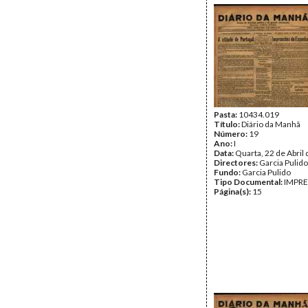
Pasta:
10434.019
Título:
Diário da Manhã
Número:
19
Ano:
I
Data:
Quarta, 22 de Abril
Directores:
Garcia Pulido
Fundo:
Garcia Pulido
Tipo Documental:
IMPR
Página(s):
15