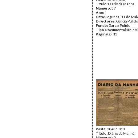
Título:
Diário da Manhã
Número:
37
Ano:
I
Data:
Segunda, 11 de Mai
Directores:
Garcia Pulido
Fundo:
Garcia Pulido
Tipo Documental:
IMPR
Página(s):
15
Pasta:
10435.013
Título:
Diário da Manhã
Número:
40