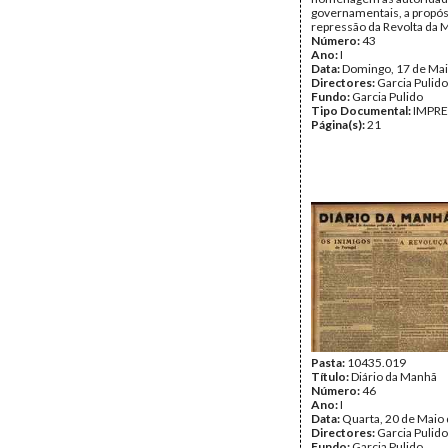
governamentais, a propós
repressão da Revolta da 
Número:
43
Ano:
I
Data:
Domingo, 17 de Mai
Directores:
Garcia Pulido
Fundo:
Garcia Pulido
Tipo Documental:
IMPR
Página(s):
21
Pasta:
10435.019
Título:
Diário da Manhã
Número:
46
Ano:
I
Data:
Quarta, 20 de Maio
Directores:
Garcia Pulido
Fundo:
Garcia Pulido