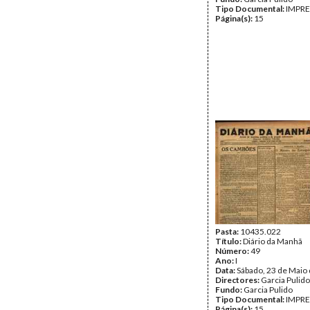
Tipo Documental:
IMPR
Página(s):
15
Pasta:
10435.022
Título:
Diário da Manhã
Número:
49
Ano:
I
Data:
Sábado, 23 de Maio
Directores:
Garcia Pulido
Fundo:
Garcia Pulido
Tipo Documental:
IMPR
Página(s):
15