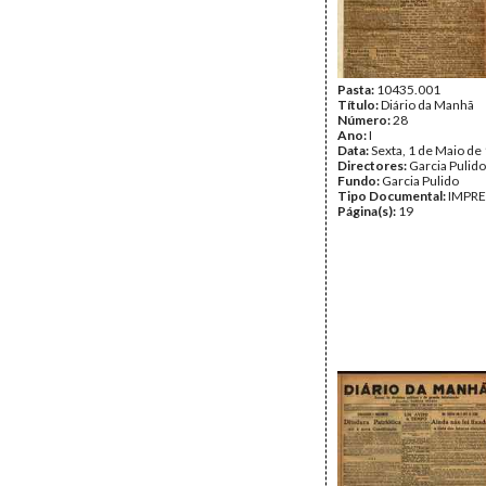
Pasta:
10435.001
Título:
Diário da Manhã
Número:
28
Ano:
I
Data:
Sexta, 1 de Maio de
Directores:
Garcia Pulido
Fundo:
Garcia Pulido
Tipo Documental:
IMPR
Página(s):
19