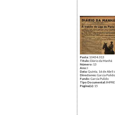
Pasta:
10434.013
Título:
Diário da Manhã
Número:
13
Ano:
I
Data:
Quinta, 16 de Abril
Directores:
Garcia Pulido
Fundo:
Garcia Pulido
Tipo Documental:
IMPR
Página(s):
15