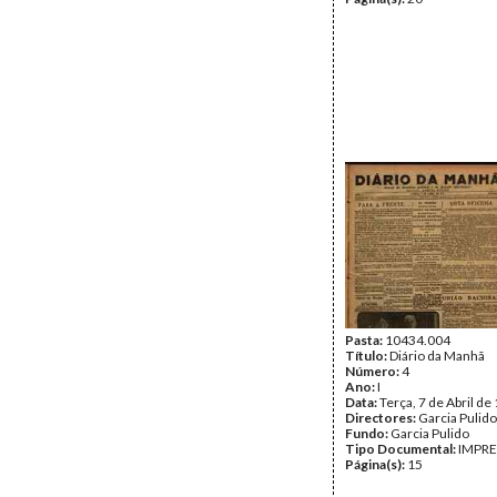
Pasta:
10434.004
Título:
Diário da Manhã
Número:
4
Ano:
I
Data:
Terça, 7 de Abril de
Directores:
Garcia Pulido
Fundo:
Garcia Pulido
Tipo Documental:
IMPR
Página(s):
15