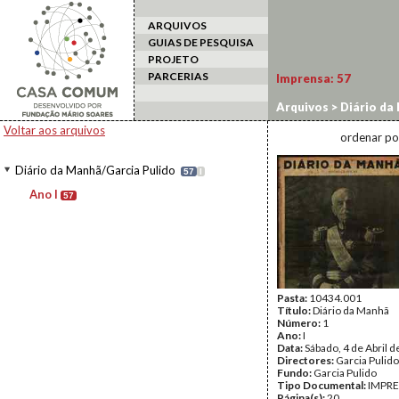
ARQUIVOS
GUIAS DE PESQUISA
PROJETO
PARCERIAS
Imprensa:
57
Arquivos
>
Diário da
Voltar aos arquivos
ordenar po
Diário da Manhã/Garcia Pulido
57
I
Ano I
57
Pasta:
10434.001
Título:
Diário da Manhã
Número:
1
Ano:
I
Data:
Sábado, 4 de Abril 
Directores:
Garcia Pulido
Fundo:
Garcia Pulido
Tipo Documental:
IMPR
Página(s):
20