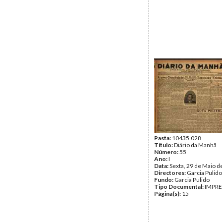
Pasta:
10435.028
Título:
Diário da Manhã
Número:
55
Ano:
I
Data:
Sexta, 29 de Maio d
Directores:
Garcia Pulido
Fundo:
Garcia Pulido
Tipo Documental:
IMPR
Página(s):
15