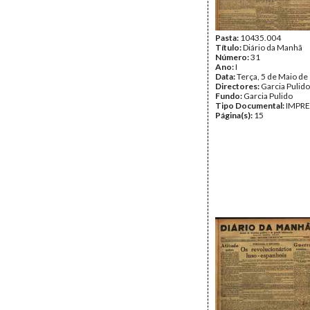
Pasta:
10435.004
Título:
Diário da Manhã
Número:
31
Ano:
I
Data:
Terça, 5 de Maio de
Directores:
Garcia Pulido
Fundo:
Garcia Pulido
Tipo Documental:
IMPR
Página(s):
15