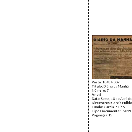
Pasta:
10434.007
Título:
Diário da Manhã
Número:
7
Ano:
I
Data:
Sexta, 10 de Abril d
Directores:
Garcia Pulido
Fundo:
Garcia Pulido
Tipo Documental:
IMPR
Página(s):
15