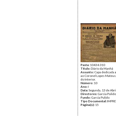
Pasta:
10434.010
Título:
Diário da Manhã
Assunto:
Capa dedicada a
ao Coronel Lopes Mateus,
do Interior.
Número:
10
Ano:
I
Data:
Segunda, 13 de Abri
Directores:
Garcia Pulido
Fundo:
Garcia Pulido
Tipo Documental:
IMPR
Página(s):
15