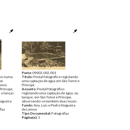
Pasta:
09003.002.001
nos numa
Título:
Postal fotográfico registando
pe
uma captação de água em São Tomé e
lonos
Príncipe
ríncipe,
Assunto:
Postal fotográfico
crianças
registando uma captação de água, ou
tanque, em São Tomé e Príncipe,
Nogueira
observando-se também duas locais.
Fundo:
Ana, Luís e Pedro Nogueira
fias
de Lemos
Tipo Documental:
Fotografias
Página(s):
1