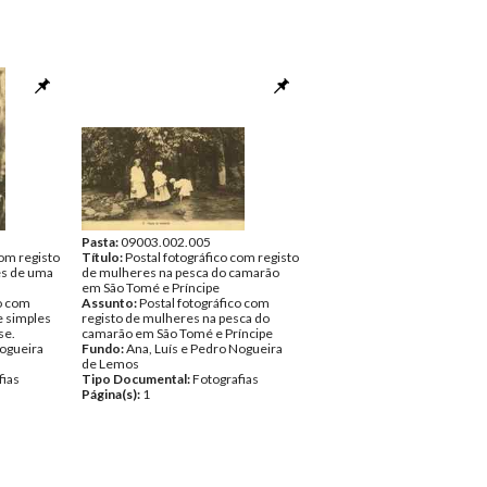
Pasta:
09003.002.005
com registo
Título:
Postal fotográfico com registo
les de uma
de mulheres na pesca do camarão
em São Tomé e Príncipe
co com
Assunto:
Postal fotográfico com
je simples
registo de mulheres na pesca do
se.
camarão em São Tomé e Príncipe
Nogueira
Fundo:
Ana, Luís e Pedro Nogueira
de Lemos
fias
Tipo Documental:
Fotografias
Página(s):
1