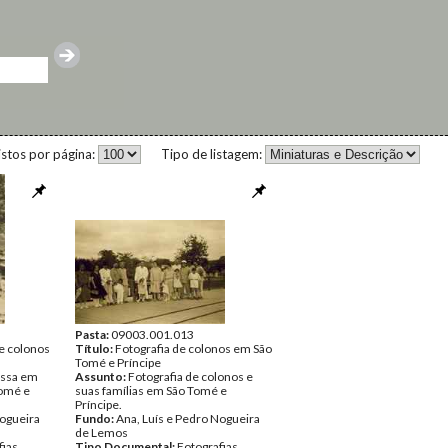
istos por página:
Tipo de listagem:
Pasta:
09003.001.013
de colonos
Título:
Fotografia de colonos em São
Tomé e Príncipe
essa em
Assunto:
Fotografia de colonos e
Tomé e
suas famílias em São Tomé e
Príncipe.
Nogueira
Fundo:
Ana, Luís e Pedro Nogueira
de Lemos
fias
Tipo Documental:
Fotografias