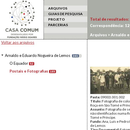
ARQUIVOS
GUIAS DE PESQUISA
Total de resultados:
PROJETO
PARCERIAS
Correspondência:
12
Arquivos
>
Arnaldo e
Voltar aos arquivos
Arnaldo e Eduardo Nogueira de Lemos
241
I
O Equador
52
Postais e Fotografias
189
Pasta:
09003.001.002
Título:
Fotografia de co
Roça em São Tomé e Prín
Assunto:
Fotografia de s
não identificados numa R
Tomé e Príncipe.
Fundo:
Ana, Luís e Pedro
de Lemos
Tipo Documental:
Fotogr