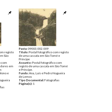
Pasta:
09003.002.009
com registo
Título:
Postal fotográfico com registo
em São
de uma cascata em São Tomé e
Príncipe
co com
Assunto:
Postal fotográfico com
cadores em
registo de uma cascata em São Tomé
em
e Príncipe.
lono e
Fundo:
Ana, Luís e Pedro Nogueira
de Lemos
Nogueira
Tipo Documental:
Fotografias
Página(s):
1
fias