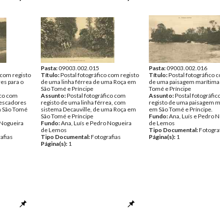
Pasta:
09003.002.015
Pasta:
09003.002.016
 com registo
Título:
Postal fotográfico com registo
Título:
Postal fotográfico 
es para o
de uma linha férrea de uma Roça em
de uma paisagem marítima
São Tomé e Príncipe
Tomé e Príncipe
ico com
Assunto:
Postal fotográfico com
Assunto:
Postal fotográfi
pescadores
registo de uma linha férrea, com
registo de uma paisagem m
m São Tomé
sistema Decauville, de uma Roça em
em São Tomé e Príncipe.
São Tomé e Príncipe
Fundo:
Ana, Luís e Pedro 
 Nogueira
Fundo:
Ana, Luís e Pedro Nogueira
de Lemos
de Lemos
Tipo Documental:
Fotogra
afias
Tipo Documental:
Fotografias
Página(s):
1
Página(s):
1