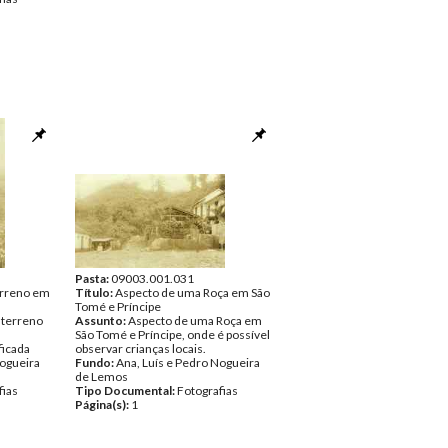
Pasta:
09003.001.031
erreno em
Título:
Aspecto de uma Roça em São
Tomé e Príncipe
 terreno
Assunto:
Aspecto de uma Roça em
São Tomé e Príncipe, onde é possível
ficada
observar crianças locais.
Nogueira
Fundo:
Ana, Luís e Pedro Nogueira
de Lemos
fias
Tipo Documental:
Fotografias
Página(s):
1