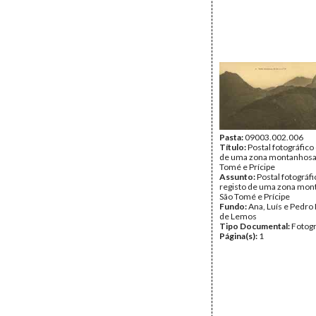
Pasta:
09003.002.006
Título:
Postal fotográfico
de uma zona montanhosa
Tomé e Prícipe
Assunto:
Postal fotográf
registo de uma zona mo
São Tomé e Prícipe
Fundo:
Ana, Luís e Pedro
de Lemos
Tipo Documental:
Fotogr
Página(s):
1