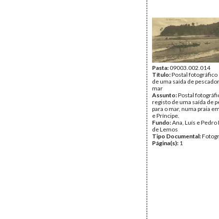
Pasta:
09003.002.014
Título:
Postal fotográfico
de uma saída de pescador
mar
Assunto:
Postal fotográf
registo de uma saída de 
para o mar, numa praia e
e Príncipe.
Fundo:
Ana, Luís e Pedro
de Lemos
Tipo Documental:
Fotogr
Página(s):
1