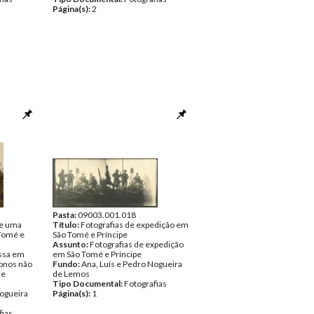
Página(s):
2
Pasta:
09003.001.018
de uma
Título:
Fotografias de expedição em
 Tomé e
São Tomé e Príncipe
Assunto:
Fotografias de expedição
essa em
em São Tomé e Príncipe
lonos não
Fundo:
Ana, Luís e Pedro Nogueira
 e
de Lemos
Tipo Documental:
Fotografias
Nogueira
Página(s):
1
fias