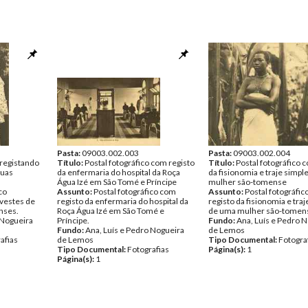
Pasta:
09003.002.003
Pasta:
09003.002.004
 registando
Título:
Postal fotográfico com registo
Título:
Postal fotográfico 
duas
da enfermaria do hospital da Roça
da fisionomia e traje simp
Água Izé em São Tomé e Príncipe
mulher são-tomense
co
Assunto:
Postal fotográfico com
Assunto:
Postal fotográfi
 vestes de
registo da enfermaria do hospital da
registo da fisionomia e tra
nses.
Roça Água Izé em São Tomé e
de uma mulher são-tomen
 Nogueira
Príncipe.
Fundo:
Ana, Luís e Pedro 
Fundo:
Ana, Luís e Pedro Nogueira
de Lemos
afias
de Lemos
Tipo Documental:
Fotogra
Tipo Documental:
Fotografias
Página(s):
1
Página(s):
1