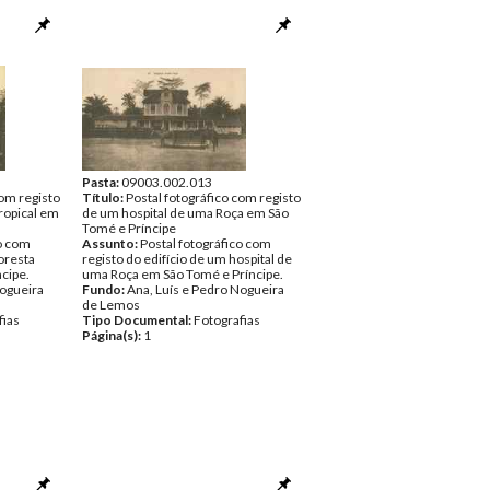
Pasta:
09003.002.013
com registo
Título:
Postal fotográfico com registo
tropical em
de um hospital de uma Roça em São
Tomé e Príncipe
co com
Assunto:
Postal fotográfico com
oresta
registo do edifício de um hospital de
ncipe.
uma Roça em São Tomé e Príncipe.
Nogueira
Fundo:
Ana, Luís e Pedro Nogueira
de Lemos
fias
Tipo Documental:
Fotografias
Página(s):
1