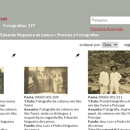
189
Fotografias:
177
Pesquisa Avançada
 Eduardo Nogueira de Lemos
>
Postais e Fotografias
ordenar por:
reg
Pasta:
09003.001.009
Pasta:
09003.001.011
lonos numa
Título:
Fotografia de colonos em São
Título:
Postal fotográfico 
cipe
Tomé
em São Tomé e Príncipe
ete colonos
Assunto:
Fotografia de colonos em
Assunto:
Fotografia, impr
oça em São
São Tomé, onde se distingue, à
papel, de colonos em São 
esquerda na segunda fila, Eduardo
Príncipe
 Nogueira
Nogueira de Lemos.
Fundo:
Ana, Luís e Pedro 
Fundo:
Ana, Luís e Pedro Nogueira
de Lemos
afias
de Lemos
Tipo Documental:
Fotogra