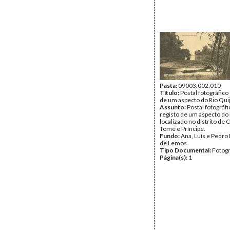
Pasta:
09003.002.010
Título:
Postal fotográfico
de um aspecto do Rio Qui
Assunto:
Postal fotográf
registo de um aspecto do 
localizado no distrito de 
Tomé e Príncipe.
Fundo:
Ana, Luís e Pedro
de Lemos
Tipo Documental:
Fotogr
Página(s):
1