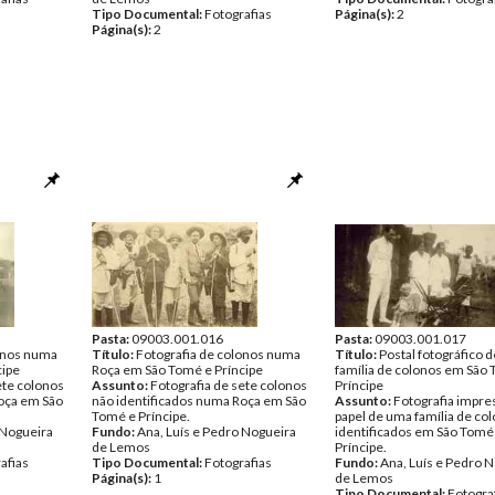
Tipo Documental:
Fotografias
Página(s):
2
Página(s):
2
Pasta:
09003.001.016
Pasta:
09003.001.017
lonos numa
Título:
Fotografia de colonos numa
Título:
Postal fotográfico 
cipe
Roça em São Tomé e Príncipe
família de colonos em São
ete colonos
Assunto:
Fotografia de sete colonos
Príncipe
oça em São
não identificados numa Roça em São
Assunto:
Fotografia impr
Tomé e Príncipe.
papel de uma família de co
 Nogueira
Fundo:
Ana, Luís e Pedro Nogueira
identificados em São Tomé
de Lemos
Príncipe.
afias
Tipo Documental:
Fotografias
Fundo:
Ana, Luís e Pedro 
Página(s):
1
de Lemos
Tipo Documental:
Fotogra