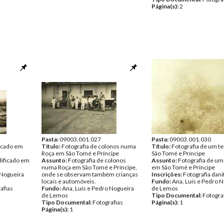
Página(s):
2
Pasta:
09003.001.027
Pasta:
09003.001.030
ficado em
Título:
Fotografia de colonos numa
Título:
Fotografia de um t
Roça em São Tomé e Príncipe
São Tomé e Príncipe
dificado em
Assunto:
Fotografia de colonos
Assunto:
Fotografia de um
numa Roça em São Tomé e Príncipe,
em São Tomé e Príncipe
 Nogueira
onde se observam também crianças
Inscrições:
Fotografia dani
locais e automóveis.
Fundo:
Ana, Luís e Pedro 
afias
Fundo:
Ana, Luís e Pedro Nogueira
de Lemos
de Lemos
Tipo Documental:
Fotogra
Tipo Documental:
Fotografias
Página(s):
1
Página(s):
1