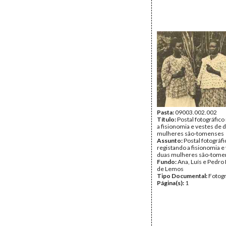
Pasta:
09003.002.002
Título:
Postal fotográfico
a fisionomia e vestes de 
mulheres são-tomenses
Assunto:
Postal fotográfi
registando a fisionomia e
duas mulheres são-tome
Fundo:
Ana, Luís e Pedro
de Lemos
Tipo Documental:
Fotogr
Página(s):
1