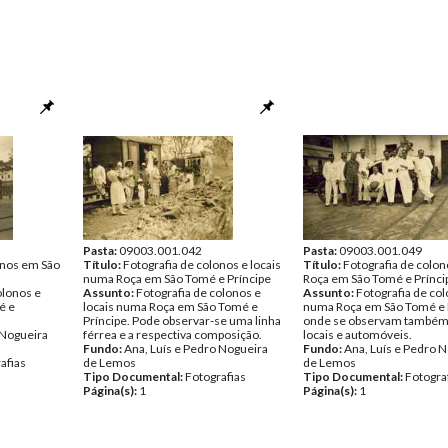
Pasta:
09003.001.042
Pasta:
09003.001.049
onos em São
Título:
Fotografia de colonos e locais
Título:
Fotografia de colo
numa Roça em São Tomé e Príncipe
Roça em São Tomé e Prínci
olonos e
Assunto:
Fotografia de colonos e
Assunto:
Fotografia de co
é e
locais numa Roça em São Tomé e
numa Roça em São Tomé e P
Príncipe. Pode observar-se uma linha
onde se observam também 
 Nogueira
férrea e a respectiva composição.
locais e automóveis.
Fundo:
Ana, Luís e Pedro Nogueira
Fundo:
Ana, Luís e Pedro 
afias
de Lemos
de Lemos
Tipo Documental:
Fotografias
Tipo Documental:
Fotogra
Página(s):
1
Página(s):
1