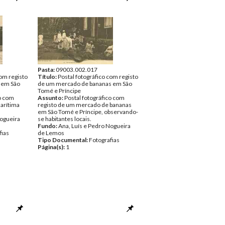
Pasta:
09003.002.017
com registo
Título:
Postal fotográfico com registo
 em São
de um mercado de bananas em São
Tomé e Príncipe
co com
Assunto:
Postal fotográfico com
arítima
registo de um mercado de bananas
em São Tomé e Príncipe, observando-
Nogueira
se habitantes locais.
Fundo:
Ana, Luís e Pedro Nogueira
fias
de Lemos
Tipo Documental:
Fotografias
Página(s):
1