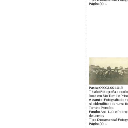
Página(s):
1
Pasta:
09003.001.015
Título:
Fotografia de co
Roça em São Tomé e Prín
Assunto:
Fotografia de s
não identificados numa R
Tomé e Príncipe.
Fundo:
Ana, Luís e Pedro
de Lemos
Tipo Documental:
Fotogr
Página(s):
1