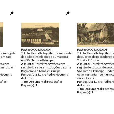
Pasta:
09003.002.007
Pasta:
09003.002.008
 com registo
Título:
Postal fotográfico com resisto
Título:
Postal fotográfico 
 em São
da sede e instalações de uma Roça
de cubatas de pescadores 
em São Tomé e Príncipe
Tomé e Príncipe
ico com
Assunto:
Postal fotográfico com
Assunto:
Postal fotográfi
ntanhosa em
resisto da sede e instalações de uma
registo de cubatas de pes
Roça em São Tomé e Príncipe.
São Tomé e Príncipe. Pod
 Nogueira
Fundo:
Ana, Luís e Pedro Nogueira
observar-se também um co
de Lemos
vários locais.
afias
Tipo Documental:
Fotografias
Fundo:
Ana, Luís e Pedro 
Página(s):
1
de Lemos
Tipo Documental:
Fotogra
Página(s):
1