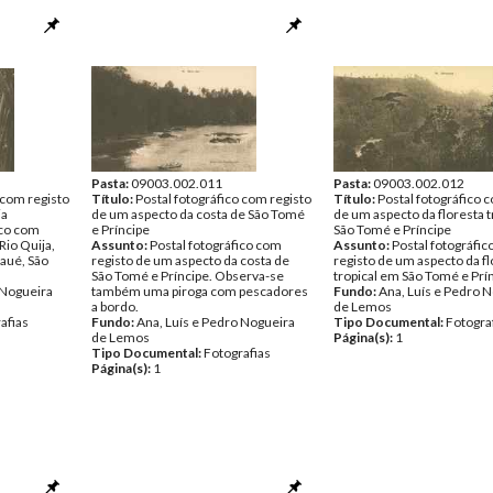
Pasta:
09003.002.011
Pasta:
09003.002.012
 com registo
Título:
Postal fotográfico com registo
Título:
Postal fotográfico 
ja
de um aspecto da costa de São Tomé
de um aspecto da floresta 
ico com
e Príncipe
São Tomé e Príncipe
Rio Quija,
Assunto:
Postal fotográfico com
Assunto:
Postal fotográfi
Caué, São
registo de um aspecto da costa de
registo de um aspecto da fl
São Tomé e Príncipe. Observa-se
tropical em São Tomé e Prí
 Nogueira
também uma piroga com pescadores
Fundo:
Ana, Luís e Pedro 
a bordo.
de Lemos
afias
Fundo:
Ana, Luís e Pedro Nogueira
Tipo Documental:
Fotogra
de Lemos
Página(s):
1
Tipo Documental:
Fotografias
Página(s):
1