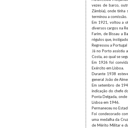
vezes de barco, out
Zâmbia), onde tinha 
terminou a comissão.
Em 1921, voltou a o
diversos cargos na R
Farim, de Bissau a B
régulos que, instigad
Regressou a Portugal
Já no Porto assisti
Costa, ao qual se seg
Em 1926 foi convida
Exército em Lisboa.
Durante 1938 esteve
general João de Almei
Em setembro de 1943 
indicação do chefe d
Ponta Delgada, onde d
Lisboa em 1946.
Permaneceu no Estado
Foi condecorado com
uma medalha da Cruz
de Mérito Militar e 