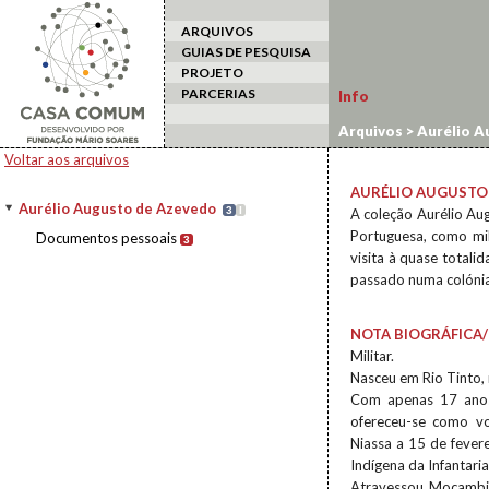
ARQUIVOS
GUIAS DE PESQUISA
PROJETO
PARCERIAS
Info
Arquivos
>
Aurélio A
Voltar aos arquivos
AURÉLIO AUGUSTO
Aurélio Augusto de Azevedo
3
I
A coleção Aurélio Au
Portuguesa, como mil
Documentos pessoais
3
visita à quase totali
passado numa colónia,
NOTA BIOGRÁFICA/
Militar.
Nasceu em Rio Tinto,
Com apenas 17 anos
ofereceu-se como v
Niassa a 15 de fever
Indígena da Infantaria
Atravessou Moçambi