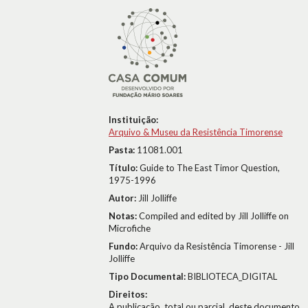
Instituição:
Arquivo & Museu da Resistência Timorense
Pasta:
11081.001
Título:
Guide to The East Timor Question,
1975-1996
Autor:
Jill Jolliffe
Notas:
Compiled and edited by Jill Jolliffe on
Microfiche
Fundo:
Arquivo da Resistência Timorense - Jill
Jolliffe
Tipo Documental:
BIBLIOTECA_DIGITAL
Direitos:
A publicação, total ou parcial, deste documento