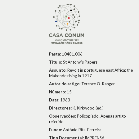
Pasta:
10481.006
Título:
St Antony's Papers
Assunto:
Revolt in portuguese east Africa: the
Makonde rising in 1917
Autor do artigo:
Terence O. Ranger
Número:
15
Data:
1963
Directores:
K. Kirkwood (ed.)
Observações:
Policopiado. Apenas artigo
referido
Fundo:
António Rita-Ferreira
Tipo Documental:
IMPRENSA