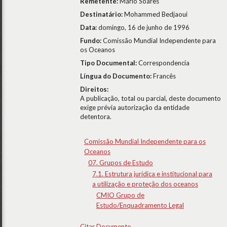
Remetente:
Mário Soares
Destinatário:
Mohammed Bedjaoui
Data:
domingo, 16 de junho de 1996
Fundo:
Comissão Mundial Independente para
os Oceanos
Tipo Documental:
Correspondencia
Língua do Documento:
Francês
Direitos:
A publicação, total ou parcial, deste documento
exige prévia autorização da entidade
detentora.
Comissão Mundial Independente para os
Oceanos
07. Grupos de Estudo
7.1. Estrutura jurídica e institucional para
a utilização e proteção dos oceanos
CMIO Grupo de
Estudo/Enquadramento Legal
Citar Documento