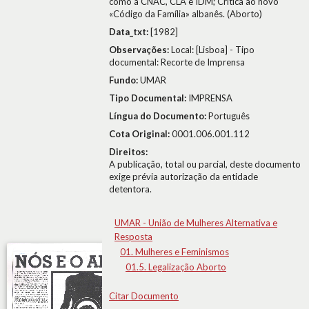
como a CNAC, CLA e IDM; Crítica ao novo
«Código da Família» albanês. (Aborto)
Data_txt:
[1982]
Observações:
Local: [Lisboa] - Tipo
documental: Recorte de Imprensa
Fundo:
UMAR
Tipo Documental:
IMPRENSA
Língua do Documento:
Português
Cota Original:
0001.006.001.112
Direitos:
A publicação, total ou parcial, deste documento
exige prévia autorização da entidade
detentora.
UMAR - União de Mulheres Alternativa e
Resposta
01. Mulheres e Feminismos
01.5. Legalização Aborto
Citar Documento