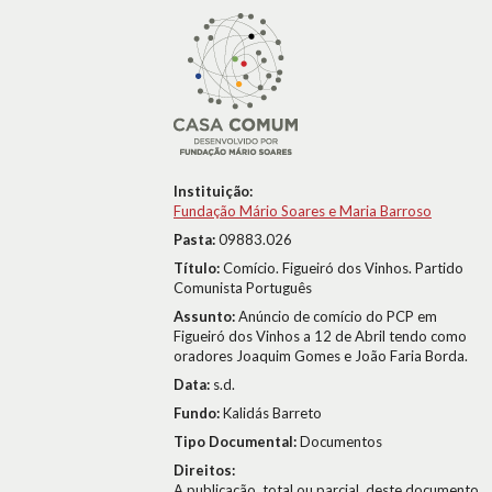
Instituição:
Fundação Mário Soares e Maria Barroso
Pasta:
09883.026
Título:
Comício. Figueiró dos Vinhos. Partido
Comunista Português
Assunto:
Anúncio de comício do PCP em
Figueiró dos Vinhos a 12 de Abril tendo como
oradores Joaquim Gomes e João Faria Borda.
Data:
s.d.
Fundo:
Kalidás Barreto
Tipo Documental:
Documentos
Direitos:
A publicação, total ou parcial, deste documento