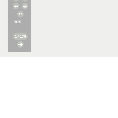
10
%
1
/ 178