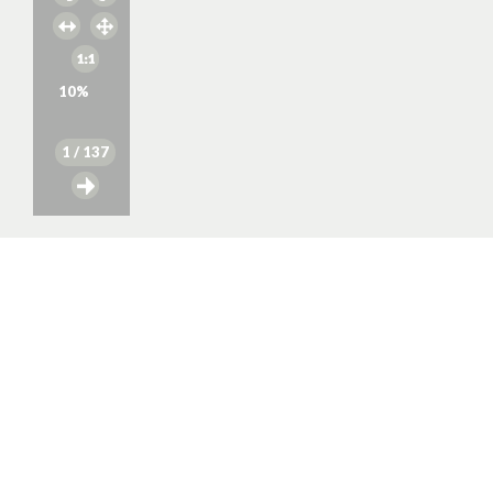
10
%
1
/ 137