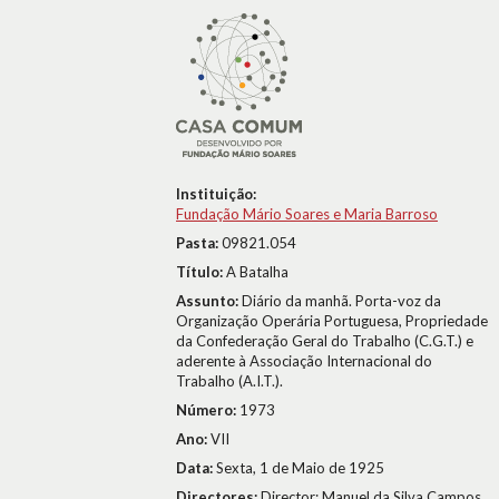
Instituição:
Fundação Mário Soares e Maria Barroso
Pasta:
09821.054
Título:
A Batalha
Assunto:
Diário da manhã. Porta-voz da
Organização Operária Portuguesa, Propriedade
da Confederação Geral do Trabalho (C.G.T.) e
aderente à Associação Internacional do
Trabalho (A.I.T.).
Número:
1973
Ano:
VII
Data:
Sexta, 1 de Maio de 1925
Directores:
Director: Manuel da Silva Campos.