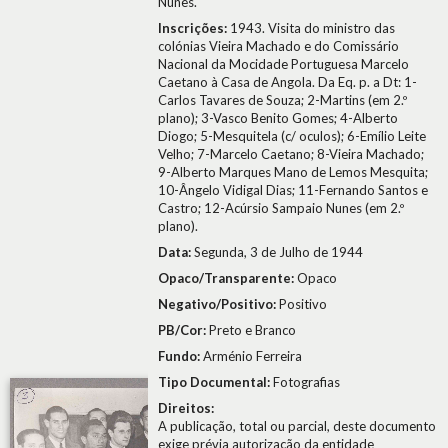
Nunes.
Inscrições:
1943. Visita do ministro das
colónias Vieira Machado e do Comissário
Nacional da Mocidade Portuguesa Marcelo
Caetano à Casa de Angola. Da Eq. p. a Dt: 1-
Carlos Tavares de Souza; 2-Martins (em 2.º
plano); 3-Vasco Benito Gomes; 4-Alberto
Diogo; 5-Mesquitela (c/ oculos); 6-Emílio Leite
Velho; 7-Marcelo Caetano; 8-Vieira Machado;
9-Alberto Marques Mano de Lemos Mesquita;
10-Ângelo Vidigal Dias; 11-Fernando Santos e
Castro; 12-Acúrsio Sampaio Nunes (em 2.º
plano).
Data:
Segunda, 3 de Julho de 1944
Opaco/Transparente:
Opaco
Negativo/Positivo:
Positivo
PB/Cor:
Preto e Branco
Fundo:
Arménio Ferreira
Tipo Documental:
Fotografias
Direitos:
A publicação, total ou parcial, deste documento
exige prévia autorização da entidade