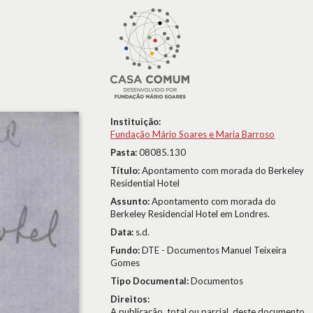
Instituição:
Fundação Mário Soares e Maria Barroso
Pasta:
08085.130
Título:
Apontamento com morada do Berkeley
Residential Hotel
Assunto:
Apontamento com morada do
Berkeley Residencial Hotel em Londres.
Data:
s.d.
Fundo:
DTE - Documentos Manuel Teixeira
Gomes
Tipo Documental:
Documentos
Direitos:
A publicação, total ou parcial, deste documento