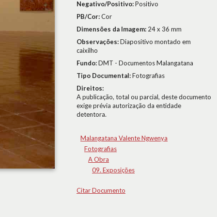
Negativo/Positivo:
Positivo
PB/Cor:
Cor
Dimensões da Imagem:
24 x 36 mm
Observações:
Diapositivo montado em
caixilho
Fundo:
DMT - Documentos Malangatana
Tipo Documental:
Fotografias
Direitos:
A publicação, total ou parcial, deste documento
exige prévia autorização da entidade
detentora.
Malangatana Valente Ngwenya
Fotografias
A Obra
09. Exposições
Citar Documento