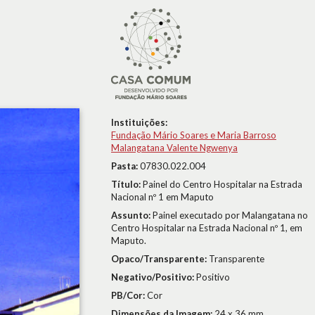
Instituições:
Fundação Mário Soares e Maria Barroso
Malangatana Valente Ngwenya
Pasta:
07830.022.004
Título:
Painel do Centro Hospitalar na Estrada
Nacional nº 1 em Maputo
Assunto:
Painel executado por Malangatana no
Centro Hospitalar na Estrada Nacional nº 1, em
Maputo.
Opaco/Transparente:
Transparente
Negativo/Positivo:
Positivo
PB/Cor:
Cor
Dimensões da Imagem:
24 x 36 mm