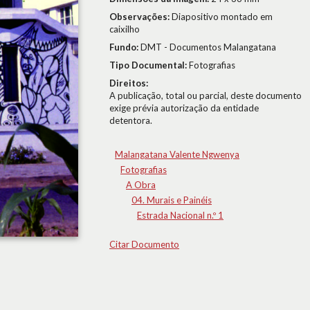
Observações:
Diapositivo montado em
caixilho
Fundo:
DMT - Documentos Malangatana
Tipo Documental:
Fotografias
Direitos:
A publicação, total ou parcial, deste documento
exige prévia autorização da entidade
detentora.
Malangatana Valente Ngwenya
Fotografias
A Obra
04. Murais e Painéis
Estrada Nacional n.º 1
Citar Documento