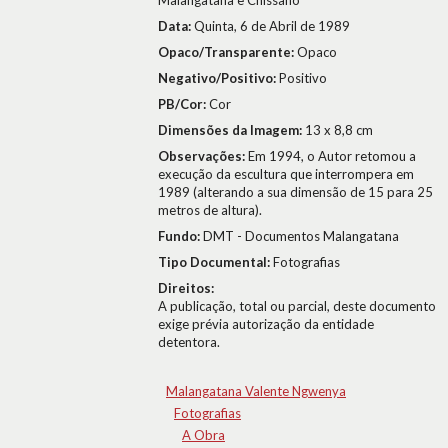
Malangatana e Chissano
Data:
Quinta, 6 de Abril de 1989
Opaco/Transparente:
Opaco
Negativo/Positivo:
Positivo
PB/Cor:
Cor
Dimensões da Imagem:
13 x 8,8 cm
Observações:
Em 1994, o Autor retomou a
execução da escultura que interrompera em
1989 (alterando a sua dimensão de 15 para 25
metros de altura).
Fundo:
DMT - Documentos Malangatana
Tipo Documental:
Fotografias
Direitos:
A publicação, total ou parcial, deste documento
exige prévia autorização da entidade
detentora.
Malangatana Valente Ngwenya
Fotografias
A Obra