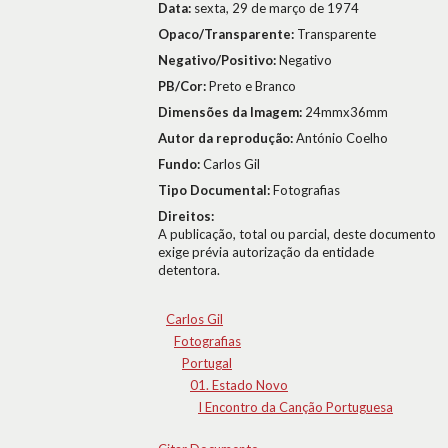
Data:
sexta, 29 de março de 1974
Opaco/Transparente:
Transparente
Negativo/Positivo:
Negativo
PB/Cor:
Preto e Branco
Dimensões da Imagem:
24mmx36mm
Autor da reprodução:
António Coelho
Fundo:
Carlos Gil
Tipo Documental:
Fotografias
Direitos:
A publicação, total ou parcial, deste documento
exige prévia autorização da entidade
detentora.
Carlos Gil
Fotografias
Portugal
01. Estado Novo
I Encontro da Canção Portuguesa