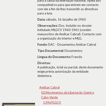
para a causa da libertação nacional. Apela aos
companheiros para que entrem em contacto
com ele a fim de lhes transmitir as directivas
para a luta.
Data:
sábado, 16 de julho de 1960
Observações:
Doc. Incluído no dossier
intitulado MLGCV 1960-1961 (contém
manuscritos de Amílcar Cabral). Contacto com
a organização do interior e MLG.
Fundo:
DAC - Documentos Amílcar Cabral
Tipo Documental:
Documentos
Língua do Documento:
Francês
Direitos:
A publicação, total ou parcial, deste documento
exige prévia autorização da entidade
detentora.
Amílcar Cabral
02.Movimentos de Libertação Guiné e
Cabo Verde
1.PAI/FLGCV