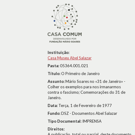
Instituição:
Casa Museu Abel Salazar
Pasta:
05364.001.021
Título:
O Primeiro de Janeiro
Assunto:
Mário Soares no «31 de Janeiro» -
Colher os exemplos para nos irmanarmos
contra o fascismo; Comemorações do 31 de
Janeiro.
Data:
Terça, 1 de Fevereiro de 1977
Fundo:
DSZ - Documentos Abel Salazar
Tipo Documental:
IMPRENSA
Direitos:
A publicação, total ou parcial, deste documento