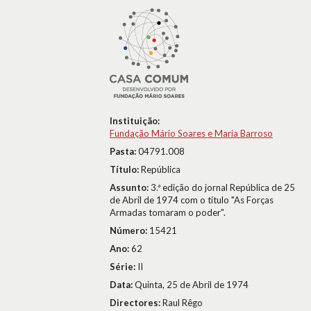
Instituição:
Fundação Mário Soares e Maria Barroso
Pasta:
04791.008
Título:
República
Assunto:
3.ª edição do jornal República de 25
de Abril de 1974 com o título "As Forças
Armadas tomaram o poder".
Número:
15421
Ano:
62
Série:
II
Data:
Quinta, 25 de Abril de 1974
Directores:
Raul Rêgo