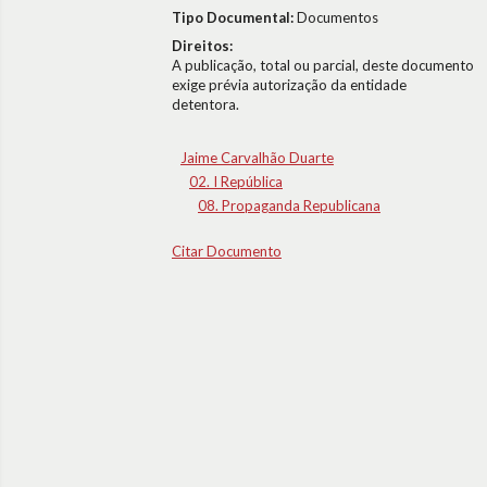
Tipo Documental:
Documentos
Direitos:
A publicação, total ou parcial, deste documento
exige prévia autorização da entidade
detentora.
Jaime Carvalhão Duarte
02. I República
08. Propaganda Republicana
Citar Documento