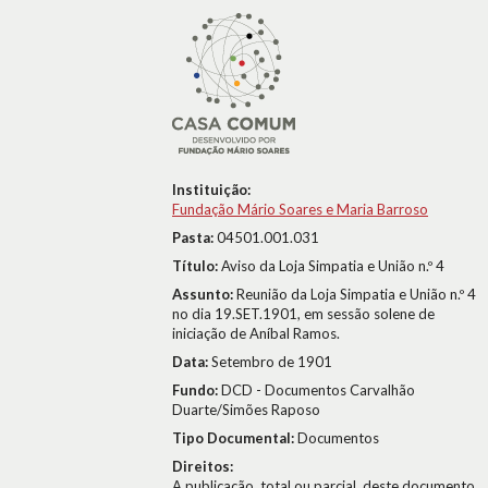
Instituição:
Fundação Mário Soares e Maria Barroso
Pasta:
04501.001.031
Título:
Aviso da Loja Simpatia e União n.º 4
Assunto:
Reunião da Loja Simpatia e União n.º 4
no dia 19.SET.1901, em sessão solene de
iniciação de Aníbal Ramos.
Data:
Setembro de 1901
Fundo:
DCD - Documentos Carvalhão
Duarte/Simões Raposo
Tipo Documental:
Documentos
Direitos:
A publicação, total ou parcial, deste documento