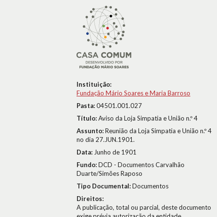
Instituição:
Fundação Mário Soares e Maria Barroso
Pasta:
04501.001.027
Título:
Aviso da Loja Simpatia e União n.º 4
Assunto:
Reunião da Loja Simpatia e União n.º 4
no dia 27.JUN.1901.
Data:
Junho de 1901
Fundo:
DCD - Documentos Carvalhão
Duarte/Simões Raposo
Tipo Documental:
Documentos
Direitos:
A publicação, total ou parcial, deste documento
exige prévia autorização da entidade