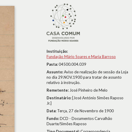
Instituição:
Fundação Mário Soares e Maria Barroso
Pasta:
04500.004.039
Assunto:
Aviso de realização de sessão da Loja
no dia 29.NOV.1900 para tratar de assunto
relativo à instrução.
Remetente:
José Pinheiro de Melo
Destinatário:
[José António Simões Raposo
Jr.]
Data:
Terça, 27 de Novembro de 1900
Fundo:
DCD - Documentos Carvalhão
Duarte/Simões Raposo
Tipo Documental:
Correspondencia