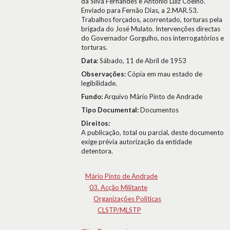
da Silva Fernandes e António Luiz Coelho.
Enviado para Fernão Dias, a 2.MAR.53.
Trabalhos forçados, acorrentado, torturas pela
brigada do José Mulato. Intervenções directas
do Governador Gorgulho, nos interrogatórios e
torturas.
Data:
Sábado, 11 de Abril de 1953
Observações:
Cópia em mau estado de
legibilidade.
Fundo:
Arquivo Mário Pinto de Andrade
Tipo Documental:
Documentos
Direitos:
A publicação, total ou parcial, deste documento
exige prévia autorização da entidade
detentora.
Mário Pinto de Andrade
03. Acção Militante
Organizações Políticas
CLSTP/MLSTP