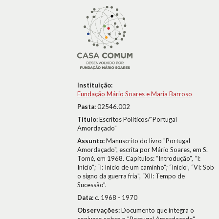
Instituição:
Fundação Mário Soares e Maria Barroso
Pasta:
02546.002
Título:
Escritos Políticos/"Portugal
Amordaçado"
Assunto:
Manuscrito do livro "Portugal
Amordaçado", escrita por Mário Soares, em S.
Tomé, em 1968. Capítulos: “Introdução”, “I:
Início”; “I: Início de um caminho”; “Início”, “VI: Sob
o signo da guerra fria", “XII: Tempo de
Sucessão”.
Data:
c. 1968 - 1970
Observações:
Documento que integra o