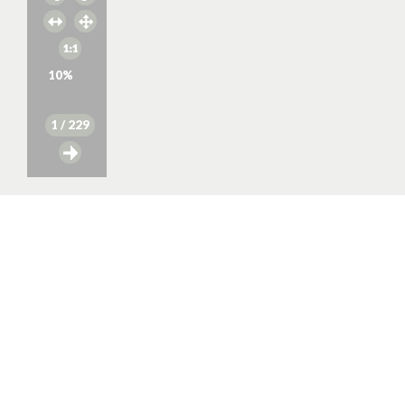
10
%
1
/ 229