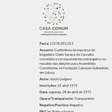
Pasta:
12278.055.013
Assunto:
Conferência de imprensa do
brigadeiro Otelo Saraiva de Carvalho
concedida a correspondentes estrangeiros no
rescaldo das eleições para Assembleia
Constituinte, na Fundação Calouste Gulbenkian,
em Lisboa.
Autor:
Inácio Ludgero
Inscrições:
25 abril 1975
Data:
segunda, 28 de abril de 1975
Opaco/Transparente:
Transparente
Negativo/Positivo:
Negativo
PB/Cor:
Preto e branco