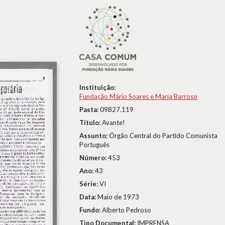
Instituição:
Fundação Mário Soares e Maria Barroso
Pasta:
09827.119
Título:
Avante!
Assunto:
Órgão Central do Partido Comunista
Português
Número:
453
Ano:
43
Série:
VI
Data:
Maio de 1973
Fundo:
Alberto Pedroso
Tipo Documental:
IMPRENSA