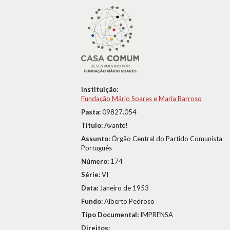
Instituição:
Fundação Mário Soares e Maria Barroso
Pasta:
09827.054
Título:
Avante!
Assunto:
Órgão Central do Partido Comunista
Português
Número:
174
Série:
VI
Data:
Janeiro de 1953
Fundo:
Alberto Pedroso
Tipo Documental:
IMPRENSA
Direitos: