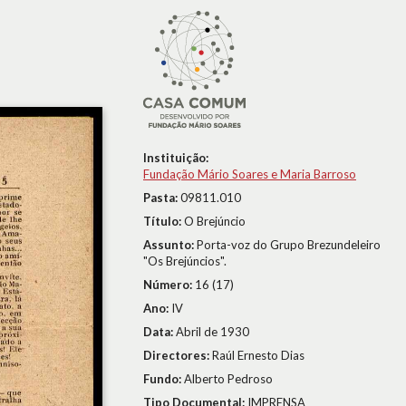
Instituição:
Fundação Mário Soares e Maria Barroso
Pasta:
09811.010
Título:
O Brejúncio
Assunto:
Porta-voz do Grupo Brezundeleiro
"Os Brejúncios".
Número:
16 (17)
Ano:
IV
Data:
Abril de 1930
Directores:
Raúl Ernesto Dias
Fundo:
Alberto Pedroso
Tipo Documental:
IMPRENSA