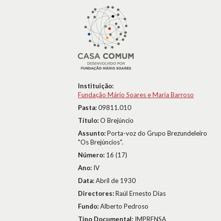
Instituição:
Fundação Mário Soares e Maria Barroso
Pasta:
09811.010
Título:
O Brejúncio
Assunto:
Porta-voz do Grupo Brezundeleiro
"Os Brejúncios".
Número:
16 (17)
Ano:
IV
Data:
Abril de 1930
Directores:
Raúl Ernesto Dias
Fundo:
Alberto Pedroso
Tipo Documental:
IMPRENSA