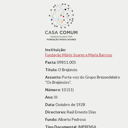
Instituição:
Fundação Mário Soares e Maria Barroso
Pasta:
09811.005
Título:
O Brejúncio
Assunto:
Porta-voz do Grupo Brezundeleiro
"Os Brejúncios".
Número:
10 (11)
Ano:
III
Data:
Outubro de 1928
Directores:
Raúl Ernesto Dias
Fundo:
Alberto Pedroso
Tipo Documental:
IMPRENSA