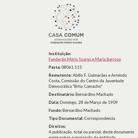
Instituição:
Fundação Mário Soares e Maria Barroso
Pasta:
08061.115
Remetente:
Abílio F. Guimarães e Armindo
Costa, Comissão do Centro da Juventude
Democrática "Brito Camacho"
Destinatário:
Bernardino Machado
Data:
Domingo, 28 de Março de 1909
Fundo:
Bernardino Machado
Tipo Documental:
Correspondencia
Direitos:
A publicação, total ou parcial, deste documento
exige prévia autorização da entidade