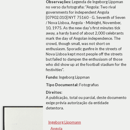
Observações:
Legenda de Ingeborg Lippman
no verso da fotografia: "Angola: Two rival
governments for independent Angola
[07902.010] NYT 75160 - G. Seventh of Seven
/ Nova Lisboa, Angola - Midnight, November,
10, 1975. As the new day's first minutes tick
away, a hardy band of about 2,000 celebrants
mark the day of Angolan independence. The
crowd, though small, was not short on
enthusiasm. Sporadic gunfire in the streets of
Nova Lisboa kept most people off the streets
but failed to dampen the enthusiasm of those
who did show up at the football stadium for the
festivities".
Fundo:
Ingeborg Lippman
Tipo Documental:
Fotografias
Direitos:
A publicação, total ou parcial, deste documento
exige prévia autorização da entidade
detentora.
Ingeborg Lippmann
Angola