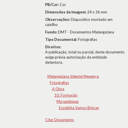
PB/Cor:
Cor
Dimensões da Imagem:
24 x 36 mm
Observações:
Diapositivo montado em
caixilho
Fundo:
DMT - Documentos Malangatana
Tipo Documental:
Fotografias
Direitos:
A publicação, total ou parcial, deste documento
exige prévia autorização da entidade
detentora.
Malangatana Valente Ngwenya
Fotografias
A Obra
10. Formação
Moçambique
Escolinha Vamos Brincar
Citar Documento