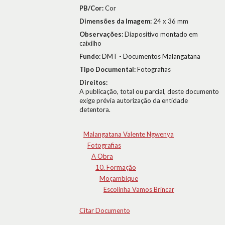
PB/Cor:
Cor
Dimensões da Imagem:
24 x 36 mm
Observações:
Diapositivo montado em
caixilho
Fundo:
DMT - Documentos Malangatana
Tipo Documental:
Fotografias
Direitos:
A publicação, total ou parcial, deste documento
exige prévia autorização da entidade
detentora.
Malangatana Valente Ngwenya
Fotografias
A Obra
10. Formação
Moçambique
Escolinha Vamos Brincar
Citar Documento