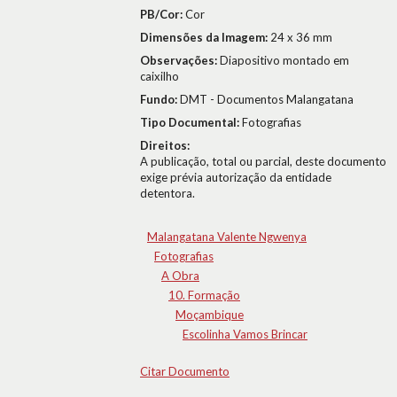
PB/Cor:
Cor
Dimensões da Imagem:
24 x 36 mm
Observações:
Diapositivo montado em
caixilho
Fundo:
DMT - Documentos Malangatana
Tipo Documental:
Fotografias
Direitos:
A publicação, total ou parcial, deste documento
exige prévia autorização da entidade
detentora.
Malangatana Valente Ngwenya
Fotografias
A Obra
10. Formação
Moçambique
Escolinha Vamos Brincar
Citar Documento