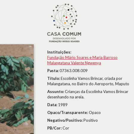
Instituições:
Fundação Mário Soares e Maria Barroso
Malangatana Valente Ngwenya
Pasta:
07363.008.009
Título:
Escolinha Vamos Brincar, criada por
Malangatana, no Bairro do Aeroporto, Maputo
Assunto:
Crianças da Escolinha Vamos Brincar
desenhando na areia.
Data:
1989
Opaco/Transparente:
Opaco
Negativo/Positivo:
Positivo
PB/Cor:
Cor