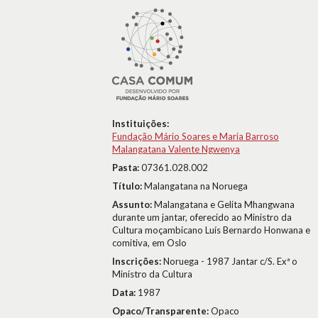
Instituições:
Fundação Mário Soares e Maria Barroso
Malangatana Valente Ngwenya
Pasta:
07361.028.002
Título:
Malangatana na Noruega
Assunto:
Malangatana e Gelita Mhangwana
durante um jantar, oferecido ao Ministro da
Cultura moçambicano Luís Bernardo Honwana e
comitiva, em Oslo
Inscrições:
Noruega - 1987 Jantar c/S. Exª o
Ministro da Cultura
Data:
1987
Opaco/Transparente:
Opaco