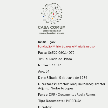
Instituição:
Fundação Mário Soares e Maria Barroso
Pasta:
06522.060.14072
Título:
Diário de Lisboa
Número:
11316
Ano:
34
Data:
Sábado, 5 de Junho de 1954
Directores:
Director: Joaquim Manso; Director
Adjunto: Norberto Lopes
Fundo:
DRR - Documentos Ruella Ramos
Tipo Documental:
IMPRENSA
Direitos: