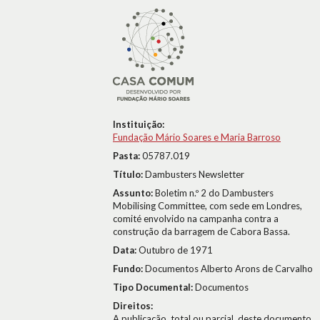
Instituição:
Fundação Mário Soares e Maria Barroso
Pasta:
05787.019
Título:
Dambusters Newsletter
Assunto:
Boletim n.º 2 do Dambusters
Mobilising Committee, com sede em Londres,
comité envolvido na campanha contra a
construção da barragem de Cabora Bassa.
Data:
Outubro de 1971
Fundo:
Documentos Alberto Arons de Carvalho
Tipo Documental:
Documentos
Direitos:
A publicação, total ou parcial, deste documento