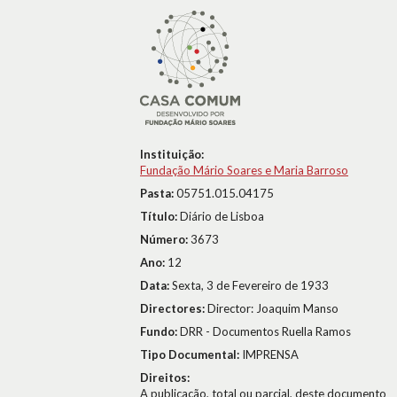
Instituição:
Fundação Mário Soares e Maria Barroso
Pasta:
05751.015.04175
Título:
Diário de Lisboa
Número:
3673
Ano:
12
Data:
Sexta, 3 de Fevereiro de 1933
Directores:
Director: Joaquim Manso
Fundo:
DRR - Documentos Ruella Ramos
Tipo Documental:
IMPRENSA
Direitos:
A publicação, total ou parcial, deste documento