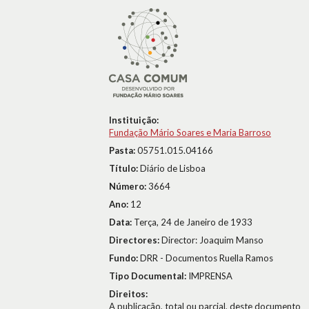
Instituição:
Fundação Mário Soares e Maria Barroso
Pasta:
05751.015.04166
Título:
Diário de Lisboa
Número:
3664
Ano:
12
Data:
Terça, 24 de Janeiro de 1933
Directores:
Director: Joaquim Manso
Fundo:
DRR - Documentos Ruella Ramos
Tipo Documental:
IMPRENSA
Direitos:
A publicação, total ou parcial, deste documento