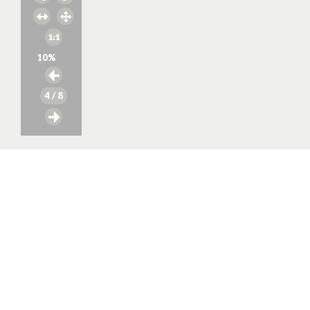
10
%
4
/ 8