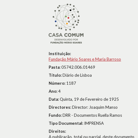
Instituição:
Fundação Mário Soares e Maria Barroso
Pasta:
05742.006.01469
Título:
Diário de Lisboa
Número:
1187
Ano:
4
Data:
Quinta, 19 de Fevereiro de 1925
Directores:
Director: Joaquim Manso
Fundo:
DRR - Documentos Ruella Ramos
Tipo Documental:
IMPRENSA
Direitos:
A publicação, total ou parcial, deste documento