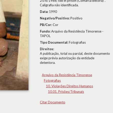
25/6/1988; still in prison (Comarca Becora)".
Caligrafia não identificada.
Data:
1990
Negativo/Positivo:
Positivo
PB/Cor:
Cor
Fundo:
Arquivo da Resistência Timorense -
TAPOL
Tipo Documental:
Fotografias
Direitos:
A publicação, total ou parcial, deste documento
exige prévia autorização da entidade
detentora.
Arquivo da Resistência Timorense
Fotografias
10. Violações Direitos Humanos
10.01. Prisões/Tribunais
Citar Documento