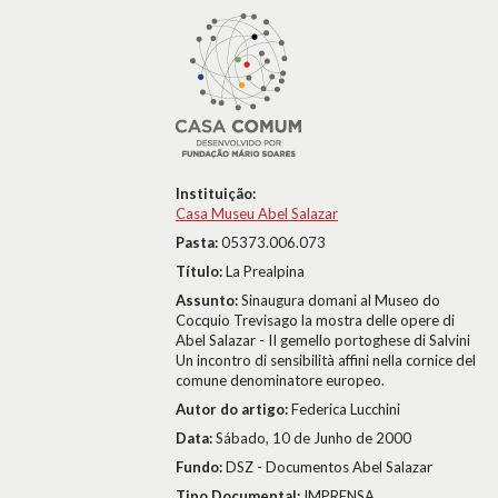
Instituição:
Casa Museu Abel Salazar
Pasta:
05373.006.073
Título:
La Prealpina
Assunto:
Sinaugura domani al Museo do
Cocquio Trevisago la mostra delle opere di
Abel Salazar - II gemello portoghese di Salvini 
Un incontro di sensibilità affini nella cornice del
comune denominatore europeo.
Autor do artigo:
Federica Lucchini
Data:
Sábado, 10 de Junho de 2000
Fundo:
DSZ - Documentos Abel Salazar
Tipo Documental:
IMPRENSA