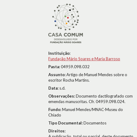
Instituição:
Fundação Mário Soares e Maria Barroso
Pasta:
04959.098.032
Assunto:
Artigo de Manuel Mendes sobre o
escritor Rocha Martins.
Data:
s.d.
Observações:
Documento dactilografado com
emendas manuscritas. Cfr. 04959.098.024.
Fundo:
Manuel Mendes/MNAC-Museu do
Chiado
Tipo Documental:
Documentos
Direitos:
A publicação, total ou parcial, deste documento